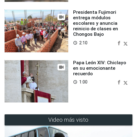
Presidenta Fujimori
entrega módulos
escolares y anuncia
reinicio de clases en
Chongos Bajo
2:10
access_time
Papa León XIV: Chiclayo
en su emocionante
recuerdo
1:00
access_time
Video más visto