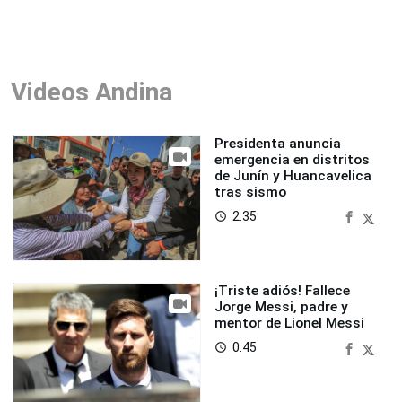
Videos Andina
Presidenta anuncia
emergencia en distritos
de Junín y Huancavelica
tras sismo
2:35
access_time
¡Triste adiós! Fallece
Jorge Messi, padre y
mentor de Lionel Messi
0:45
access_time