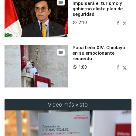
impulsará el turismo y
gobierno alista plan de
seguridad
2:10
access_time
Papa León XIV: Chiclayo
en su emocionante
recuerdo
1:00
access_time
Video más visto