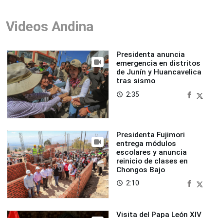
Videos Andina
Presidenta anuncia
emergencia en distritos
de Junín y Huancavelica
tras sismo
2:35
access_time
Presidenta Fujimori
entrega módulos
escolares y anuncia
reinicio de clases en
Chongos Bajo
2:10
access_time
Visita del Papa León XIV