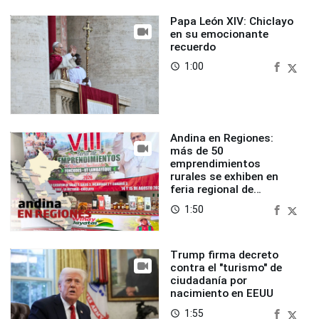
Papa León XIV: Chiclayo
en su emocionante
recuerdo
1:00
access_time
Andina en Regiones:
más de 50
emprendimientos
rurales se exhiben en
feria regional de
Foncodes
1:50
access_time
Trump firma decreto
contra el "turismo" de
ciudadanía por
nacimiento en EEUU
1:55
access_time