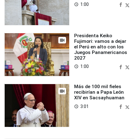
1:00
access_time
Presidenta Keiko
Fujimori: vamos a dejar
el Perú en alto con los
Juegos Panamericanos
2027
1:00
access_time
Más de 100 mil fieles
recibirían a Papa León
XIV en Sacsayhuaman
3:01
access_time