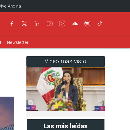
Vive Andina
t
Newsletter
Video más visto
Las más leídas