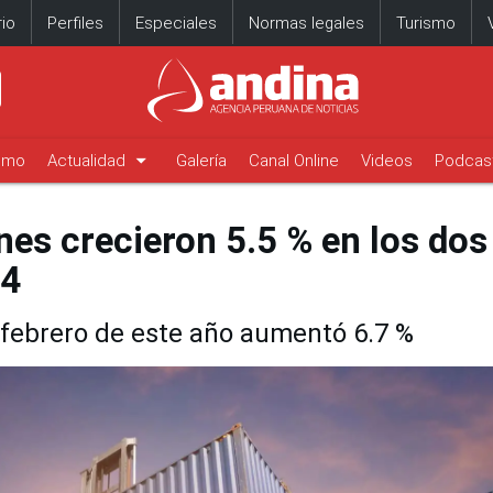
io
Perfiles
Especiales
Normas legales
Turismo
arrow_drop_down
timo
Actualidad
Galería
Canal Online
Videos
Podcas
nes crecieron 5.5 % en los dos
24
febrero de este año aumentó 6.7 %