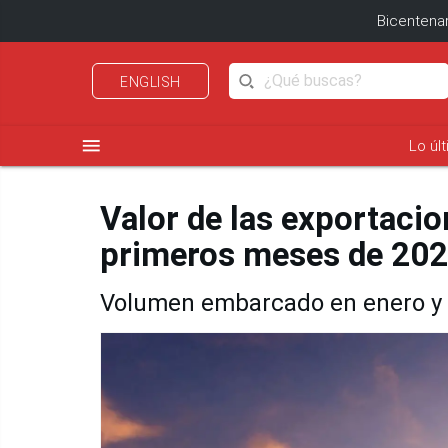
Bicentenar
ENGLISH
menu
Lo úl
Valor de las exportacio
primeros meses de 20
Volumen embarcado en enero y 