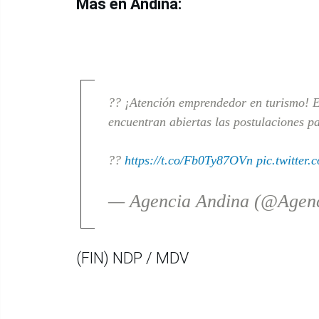
Más en Andina:
?? ¡Atención emprendedor en turismo! 
encuentran abiertas las postulaciones 
??
https://t.co/Fb0Ty87OVn
pic.twitter
— Agencia Andina (@Agen
(FIN) NDP / MDV