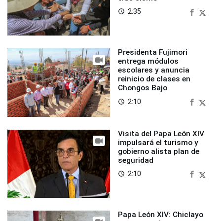
2:35
access_time
Presidenta Fujimori
entrega módulos
escolares y anuncia
reinicio de clases en
Chongos Bajo
2:10
access_time
Visita del Papa León XIV
impulsará el turismo y
gobierno alista plan de
seguridad
2:10
access_time
Papa León XIV: Chiclayo