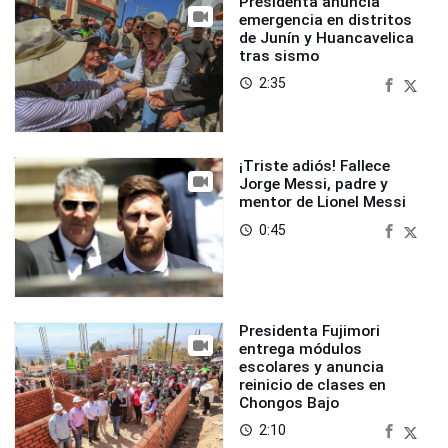
Presidenta anuncia
emergencia en distritos
de Junín y Huancavelica
tras sismo
2:35
access_time
¡Triste adiós! Fallece
Jorge Messi, padre y
mentor de Lionel Messi
0:45
access_time
Presidenta Fujimori
entrega módulos
escolares y anuncia
reinicio de clases en
Chongos Bajo
2:10
access_time