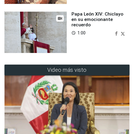
Papa León XIV: Chiclayo
en su emocionante
recuerdo
1:00
access_time
Video más visto