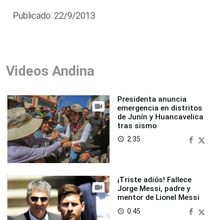
Publicado: 22/9/2013
Videos Andina
Presidenta anuncia
emergencia en distritos
de Junín y Huancavelica
tras sismo
2:35
access_time
¡Triste adiós! Fallece
Jorge Messi, padre y
mentor de Lionel Messi
0:45
access_time