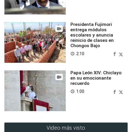
Presidenta Fujimori
entrega módulos
escolares y anuncia
reinicio de clases en
Chongos Bajo
2:10
access_time
Papa León XIV: Chiclayo
en su emocionante
recuerdo
1:00
access_time
Video más visto