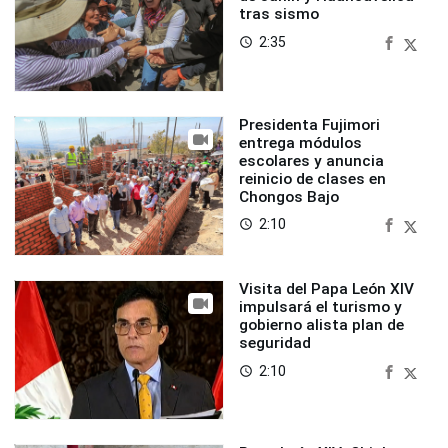
tras sismo
2:35
access_time
Presidenta Fujimori
entrega módulos
escolares y anuncia
reinicio de clases en
Chongos Bajo
2:10
access_time
Visita del Papa León XIV
impulsará el turismo y
gobierno alista plan de
seguridad
2:10
access_time