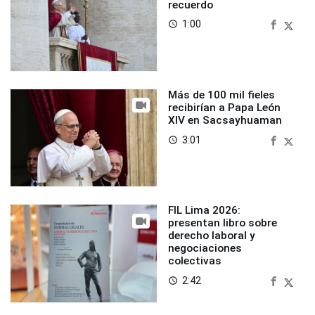
recuerdo
1:00
access_time
Más de 100 mil fieles
recibirían a Papa León
XIV en Sacsayhuaman
3:01
access_time
FIL Lima 2026:
presentan libro sobre
derecho laboral y
negociaciones
colectivas
2:42
access_time