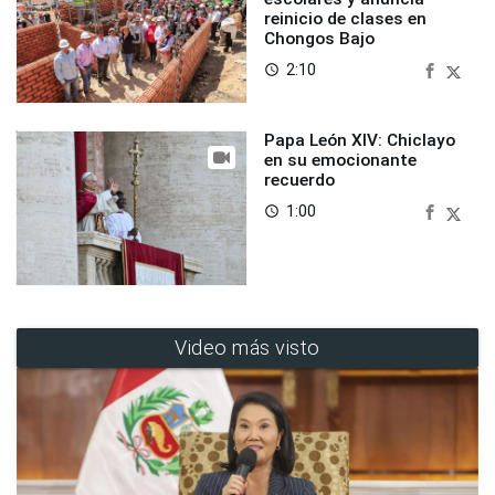
reinicio de clases en
Chongos Bajo
2:10
access_time
Papa León XIV: Chiclayo
en su emocionante
recuerdo
1:00
access_time
Video más visto