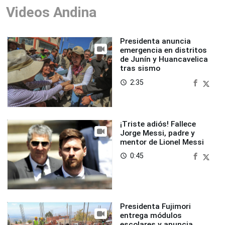
Videos Andina
Presidenta anuncia
emergencia en distritos
de Junín y Huancavelica
tras sismo
2:35
access_time
¡Triste adiós! Fallece
Jorge Messi, padre y
mentor de Lionel Messi
0:45
access_time
Presidenta Fujimori
entrega módulos
escolares y anuncia