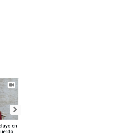
clayo en
cuerdo