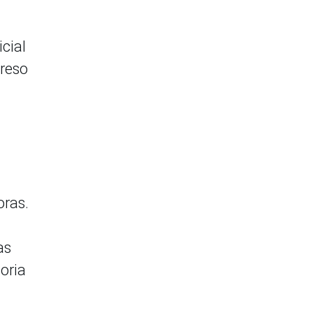
cial
greso
oras.
as
oria