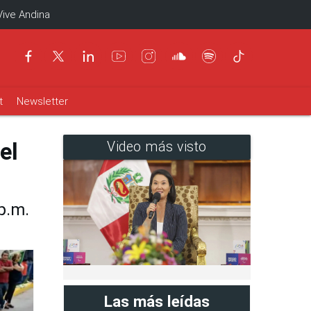
Vive Andina
t
Newsletter
el
Video más visto
p.m.
Las más leídas