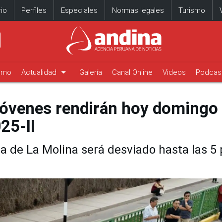
io
Perfiles
Especiales
Normas legales
Turismo
arrow_drop_down
timo
Actualidad
Galería
Canal Online
Videos
Podcas
óvenes rendirán hoy domingo 
25-II
a de La Molina será desviado hasta las 5 