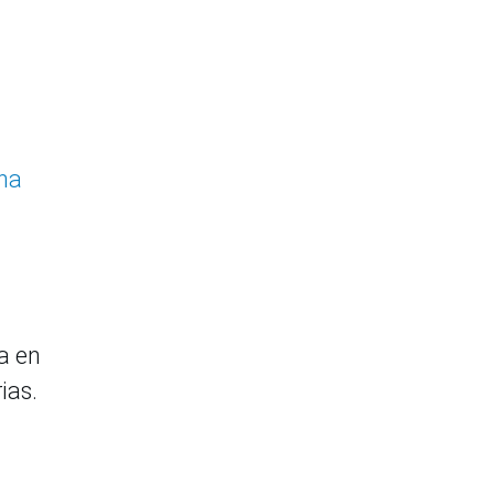
ana
a en
ias.