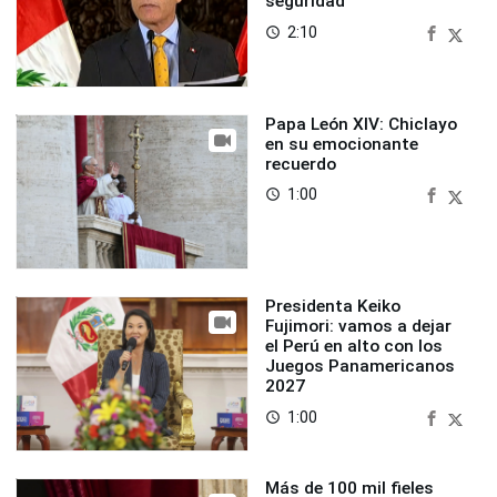
seguridad
2:10
access_time
Papa León XIV: Chiclayo
en su emocionante
recuerdo
1:00
access_time
Presidenta Keiko
Fujimori: vamos a dejar
el Perú en alto con los
Juegos Panamericanos
2027
1:00
access_time
Más de 100 mil fieles