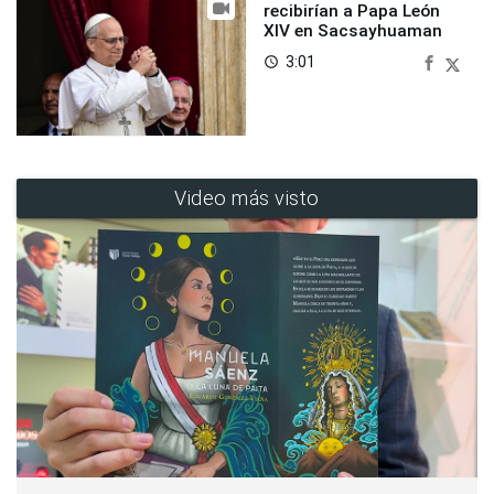
recibirían a Papa León
XIV en Sacsayhuaman
3:01
access_time
Video más visto