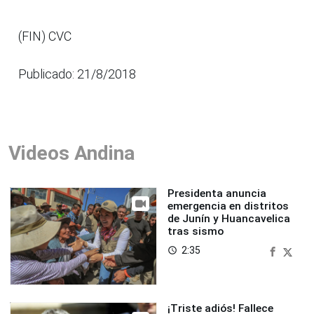
(FIN) CVC
Publicado: 21/8/2018
Videos Andina
Presidenta anuncia
emergencia en distritos
de Junín y Huancavelica
tras sismo
2:35
access_time
¡Triste adiós! Fallece