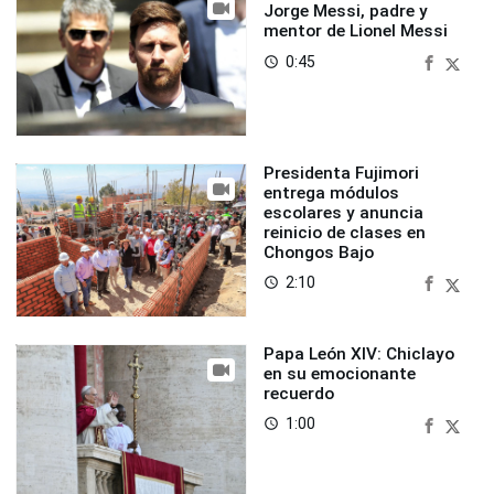
Jorge Messi, padre y
mentor de Lionel Messi
0:45
access_time
Presidenta Fujimori
entrega módulos
escolares y anuncia
reinicio de clases en
Chongos Bajo
2:10
access_time
Papa León XIV: Chiclayo
en su emocionante
recuerdo
1:00
access_time