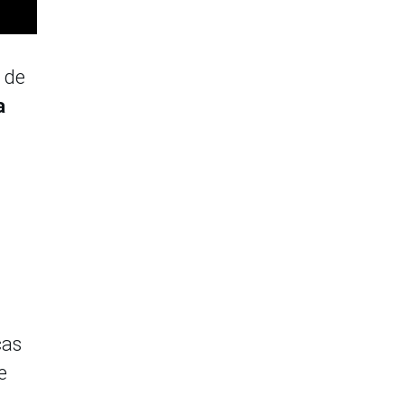
 de
a
cas
e