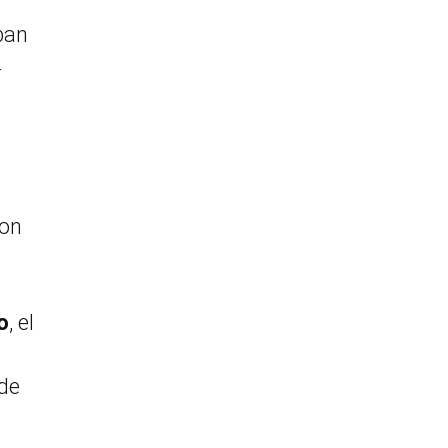
ban
4
con
o
, el
 de