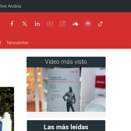
Vive Andina
t
Newsletter
Video más visto
Las más leídas