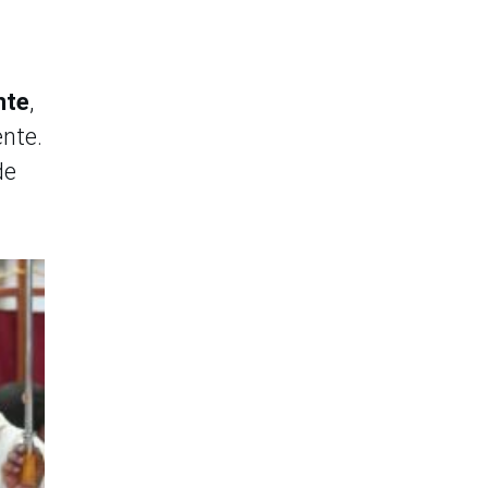
nte
,
ente.
de