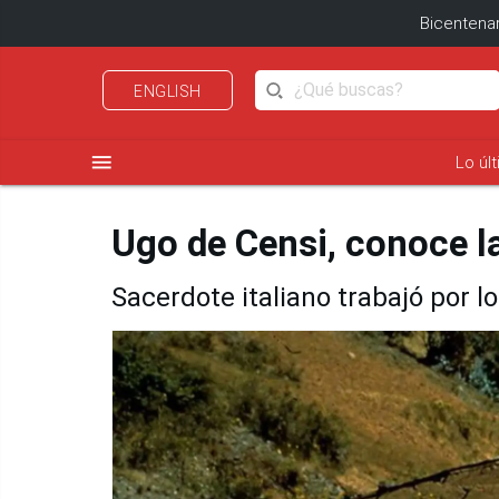
Bicentenar
ENGLISH
menu
Lo úl
Ugo de Censi, conoce la
Sacerdote italiano trabajó por l