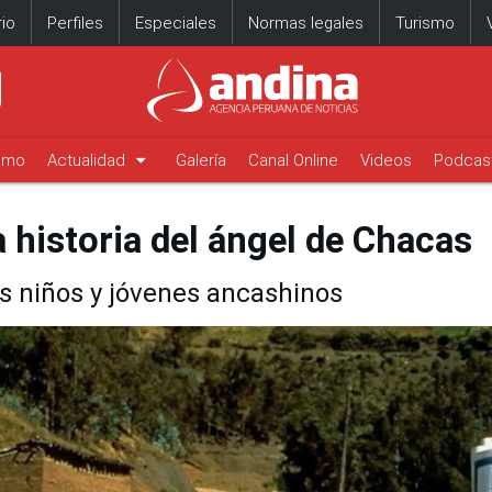
io
Perfiles
Especiales
Normas legales
Turismo
arrow_drop_down
timo
Actualidad
Galería
Canal Online
Videos
Podcas
 historia del ángel de Chacas
os niños y jóvenes ancashinos