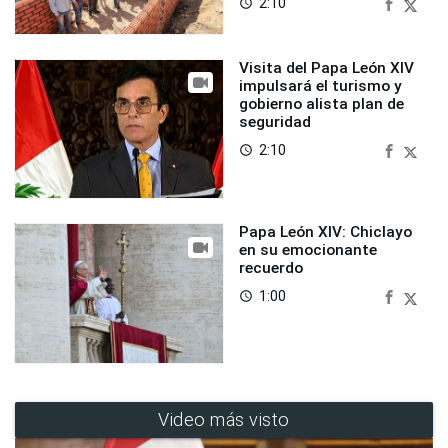
2:10
access_time
Visita del Papa León XIV
impulsará el turismo y
gobierno alista plan de
seguridad
2:10
access_time
Papa León XIV: Chiclayo
en su emocionante
recuerdo
1:00
access_time
Video más visto