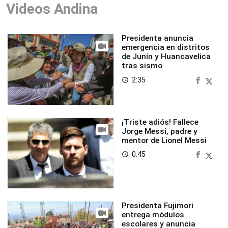
Videos Andina
Presidenta anuncia
emergencia en distritos
de Junín y Huancavelica
tras sismo
2:35
access_time
¡Triste adiós! Fallece
Jorge Messi, padre y
mentor de Lionel Messi
0:45
access_time
Presidenta Fujimori
entrega módulos
escolares y anuncia