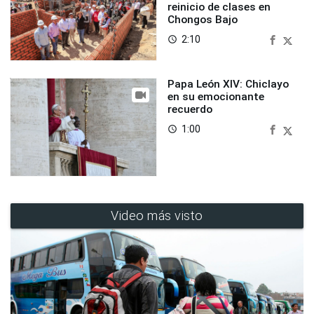
reinicio de clases en
Chongos Bajo
2:10
access_time
Papa León XIV: Chiclayo
en su emocionante
recuerdo
1:00
access_time
Video más visto