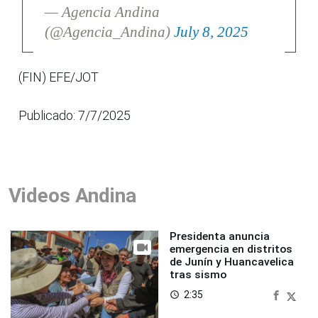
— Agencia Andina
(@Agencia_Andina)
July 8, 2025
(FIN) EFE/JOT
Publicado: 7/7/2025
Videos Andina
Presidenta anuncia
emergencia en distritos
de Junín y Huancavelica
tras sismo
2:35
access_time