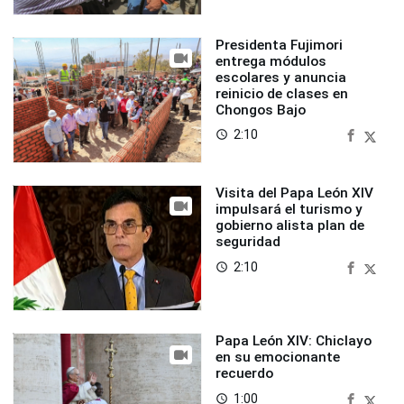
Presidenta Fujimori
entrega módulos
escolares y anuncia
reinicio de clases en
Chongos Bajo
2:10
access_time
Visita del Papa León XIV
impulsará el turismo y
gobierno alista plan de
seguridad
2:10
access_time
Papa León XIV: Chiclayo
en su emocionante
recuerdo
1:00
access_time