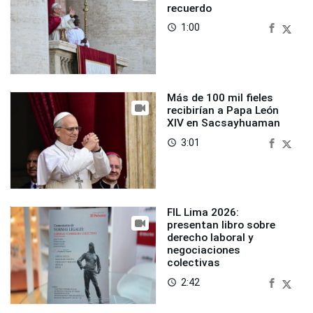
recuerdo
1:00
access_time
Más de 100 mil fieles
recibirían a Papa León
XIV en Sacsayhuaman
3:01
access_time
FIL Lima 2026:
presentan libro sobre
derecho laboral y
negociaciones
colectivas
2:42
access_time