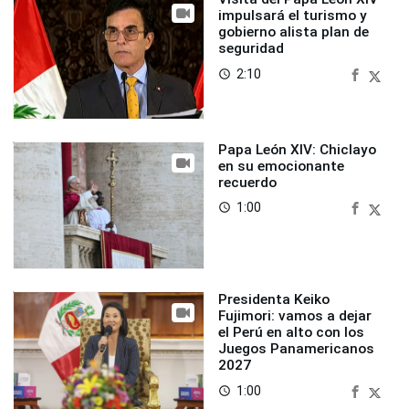
impulsará el turismo y
gobierno alista plan de
seguridad
2:10
access_time
Papa León XIV: Chiclayo
en su emocionante
recuerdo
1:00
access_time
Presidenta Keiko
Fujimori: vamos a dejar
el Perú en alto con los
Juegos Panamericanos
2027
1:00
access_time