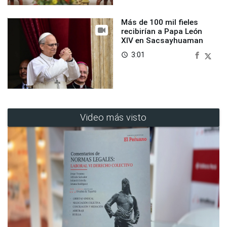
Más de 100 mil fieles
recibirían a Papa León
XIV en Sacsayhuaman
3:01
access_time
Video más visto