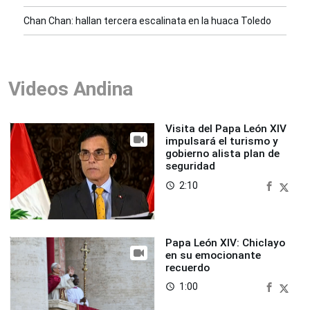
Chan Chan: hallan tercera escalinata en la huaca Toledo
Videos Andina
Visita del Papa León XIV
impulsará el turismo y
gobierno alista plan de
seguridad
2:10
access_time
Papa León XIV: Chiclayo
en su emocionante
recuerdo
1:00
access_time