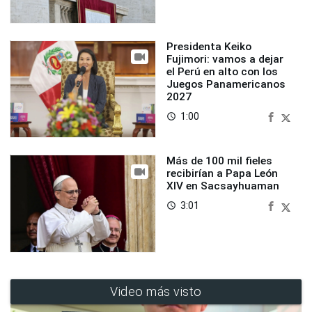
Presidenta Keiko
Fujimori: vamos a dejar
el Perú en alto con los
Juegos Panamericanos
2027
1:00
access_time
Más de 100 mil fieles
recibirían a Papa León
XIV en Sacsayhuaman
3:01
access_time
Video más visto