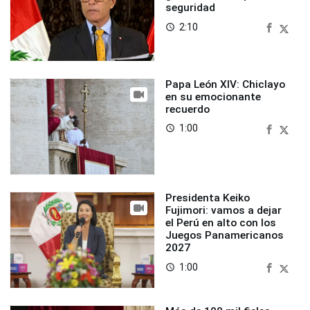
seguridad
2:10
access_time
Papa León XIV: Chiclayo
en su emocionante
recuerdo
1:00
access_time
Presidenta Keiko
Fujimori: vamos a dejar
el Perú en alto con los
Juegos Panamericanos
2027
1:00
access_time