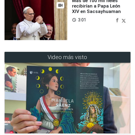
Más de 100 mil fieles
recibirían a Papa León
XIV en Sacsayhuaman
3:01
access_time
Video más visto