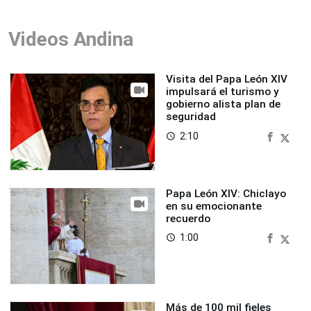
Videos Andina
Visita del Papa León XIV
impulsará el turismo y
gobierno alista plan de
seguridad
2:10
access_time
Papa León XIV: Chiclayo
en su emocionante
recuerdo
1:00
access_time
Más de 100 mil fieles