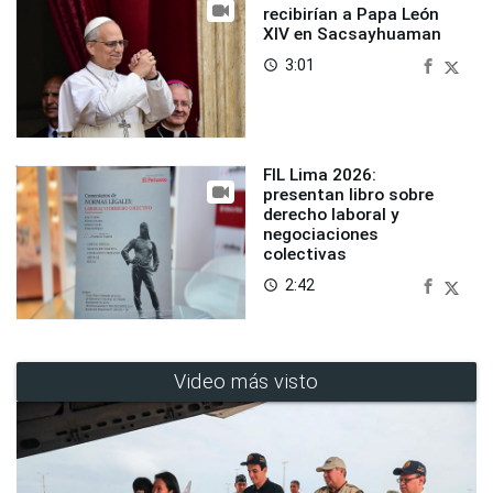
recibirían a Papa León
XIV en Sacsayhuaman
3:01
access_time
FIL Lima 2026:
presentan libro sobre
derecho laboral y
negociaciones
colectivas
2:42
access_time
Video más visto