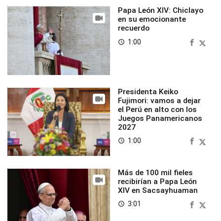
Papa León XIV: Chiclayo
en su emocionante
recuerdo
1:00
access_time
Presidenta Keiko
Fujimori: vamos a dejar
el Perú en alto con los
Juegos Panamericanos
2027
1:00
access_time
Más de 100 mil fieles
recibirían a Papa León
XIV en Sacsayhuaman
3:01
access_time