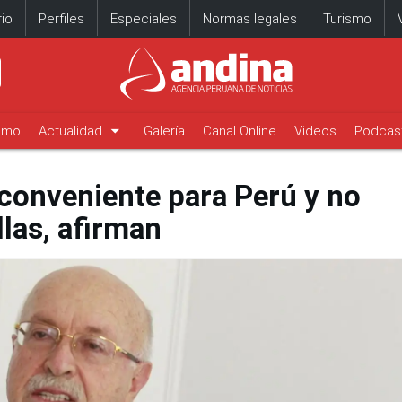
io
Perfiles
Especiales
Normas legales
Turismo
arrow_drop_down
timo
Actualidad
Galería
Canal Online
Videos
Podcas
 conveniente para Perú y no
las, afirman