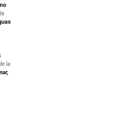
no
la
guas
s
de la
mar,