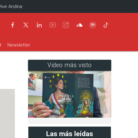
Vive Andina
t
Newsletter
Video más visto
Las más leídas