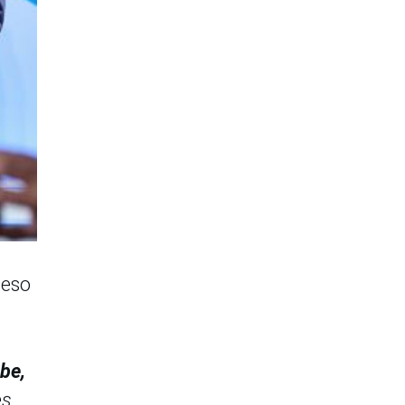
ceso
be,
es