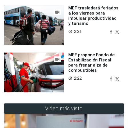
MEF trasladará feriados
a los viernes para
impulsar productividad
y turismo
2:21
access_time
MEF propone Fondo de
Estabilización Fiscal
para frenar alza de
combustibles
2:22
access_time
Video más visto