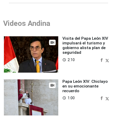
Videos Andina
Visita del Papa León XIV
impulsará el turismo y
gobierno alista plan de
seguridad
2:10
access_time
Papa León XIV: Chiclayo
en su emocionante
recuerdo
1:00
access_time