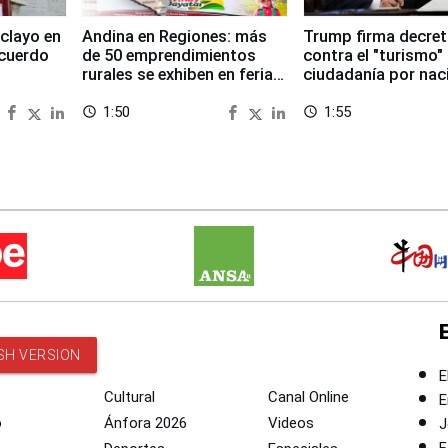
clayo en
Andina en Regiones: más
Trump firma decre
cuerdo
de 50 emprendimientos
contra el "turismo"
rurales se exhiben en feria
ciudadanía por nac
regional de Foncodes
en EEUU
1:50
1:55
access_time
access_time
SH VERSION
E
Cultural
Canal Online
E
o
Ánfora 2026
Videos
J