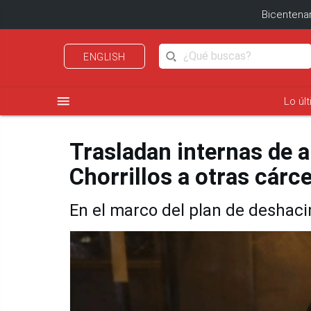
Bicentenar
ENGLISH
menu
Lo úl
Trasladan internas de a
Chorrillos a otras cárce
En el marco del plan de deshac