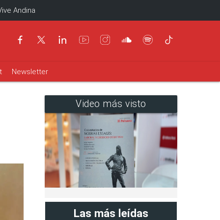
Vive Andina
t
Newsletter
Video más visto
Las más leídas