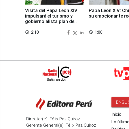
Visita del Papa León XIV
Papa León XIV: Chi
impulsará el turismo y
su emocionante re
gobierno alista plan de
seguridad
2:10
1:00
access_time
access_time
ENGLI
Inicio
Director(e): Félix Paz Quiroz
Lo últim
Gerente General(e): Félix Paz Quiroz