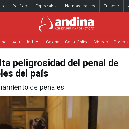
io
Perfiles
Especiales
Normas legales
Turismo
arrow_drop_down
timo
Actualidad
Galería
Canal Online
Videos
Podcas
lta peligrosidad del penal de
les del país
inamiento de penales