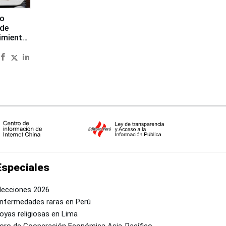
to
 de
imiento
Especiales
lecciones 2026
nfermedades raras en Perú
oyas religiosas en Lima