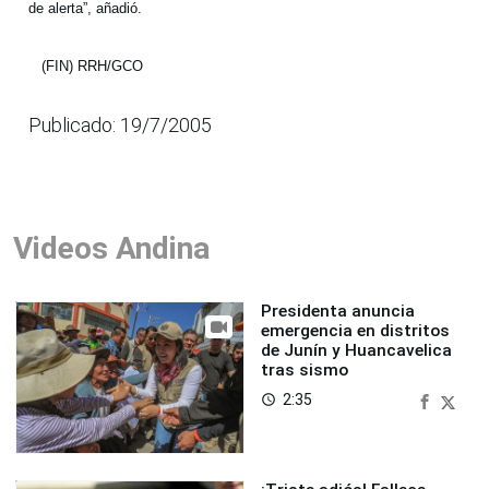
de alerta”, añadió.
(FIN) RRH/GCO
Publicado: 19/7/2005
Videos Andina
Presidenta anuncia
emergencia en distritos
de Junín y Huancavelica
tras sismo
2:35
access_time