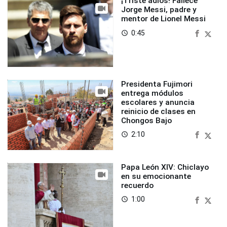
¡Triste adiós! Fallece
Jorge Messi, padre y
mentor de Lionel Messi
0:45
access_time
Presidenta Fujimori
entrega módulos
escolares y anuncia
reinicio de clases en
Chongos Bajo
2:10
access_time
Papa León XIV: Chiclayo
en su emocionante
recuerdo
1:00
access_time