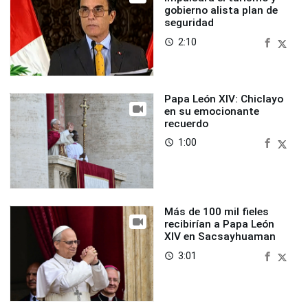
gobierno alista plan de
seguridad
2:10
access_time
Papa León XIV: Chiclayo
en su emocionante
recuerdo
1:00
access_time
Más de 100 mil fieles
recibirían a Papa León
XIV en Sacsayhuaman
3:01
access_time