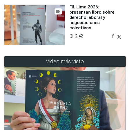
FIL Lima 2026:
presentan libro sobre
derecho laboral y
negociaciones
colectivas
2:42
access_time
Video más visto