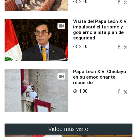
2:10
access_time
Visita del Papa León XIV
impulsará el turismo y
gobierno alista plan de
seguridad
2:10
access_time
Papa León XIV: Chiclayo
en su emocionante
recuerdo
1:00
access_time
Video más visto