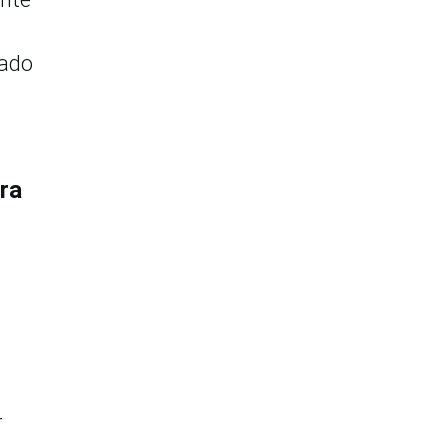
cado
ara
e
r