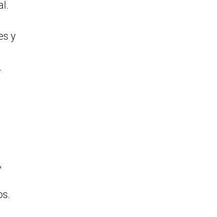
al.
es y
.
,
os.