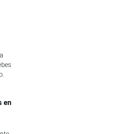
da
ebes
o.
s en
ante