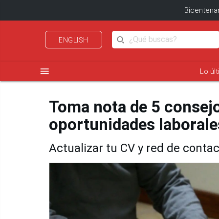
Bicentenar
ENGLISH
menu
Lo úl
Toma nota de 5 consej
oportunidades laborale
Actualizar tu CV y red de cont