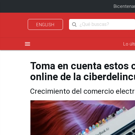
Bicentenar
ENGLISH
menu
Lo úl
Toma en cuenta estos c
online de la ciberdelin
Crecimiento del comercio electró