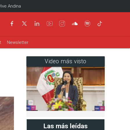
Vive Andina
t
Newsletter
Video más visto
Las más leídas