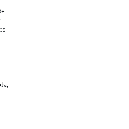
de
r
es.
da,
n