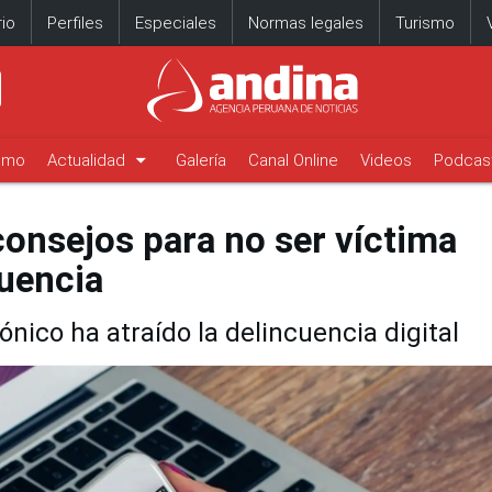
io
Perfiles
Especiales
Normas legales
Turismo
arrow_drop_down
timo
Actualidad
Galería
Canal Online
Videos
Podcas
onsejos para no ser víctima
cuencia
nico ha atraído la delincuencia digital