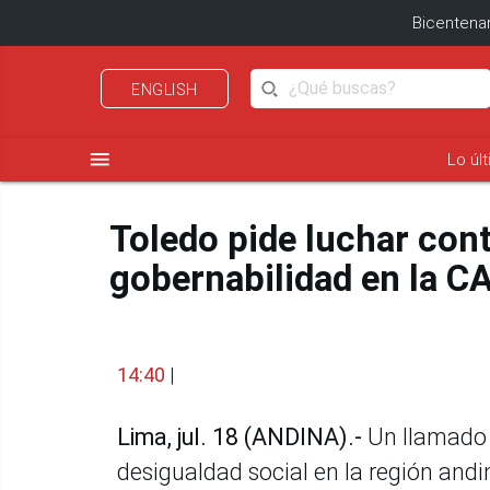
Bicentenar
ENGLISH
menu
Lo úl
Toledo pide luchar con
gobernabilidad en la C
14:40
|
Lima, jul. 18 (ANDINA).-
Un llamado 
desigualdad social en la región andi