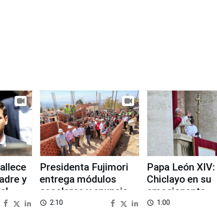
Fallece
Presidenta Fujimori
Papa León XIV:
adre y
entrega módulos
Chiclayo en su
el
escolares y anuncia
emocionante
reinicio de clases en
recuerdo
2:10
1:00
access_time
access_time
Chongos Bajo