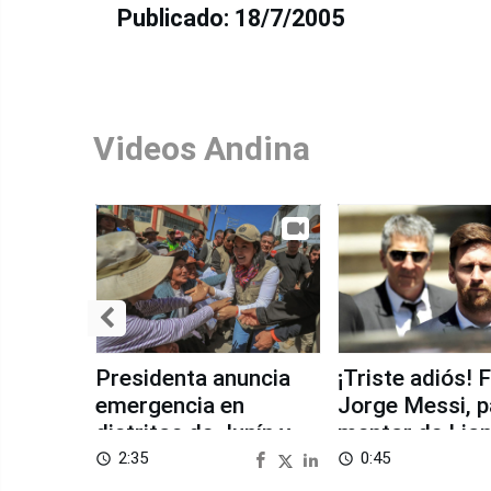
Publicado: 18/7/2005
Videos Andina
Presidenta anuncia
¡Triste adiós! 
emergencia en
Jorge Messi, p
distritos de Junín y
mentor de Lion
Huancavelica tras
Messi
2:35
0:45
access_time
access_time
sismo