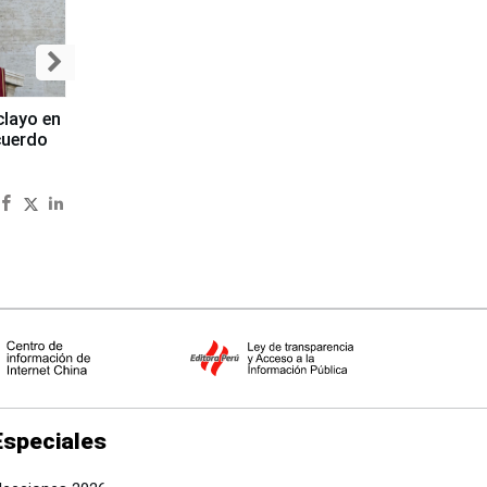
clayo en
cuerdo
Especiales