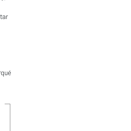
tar
rqué