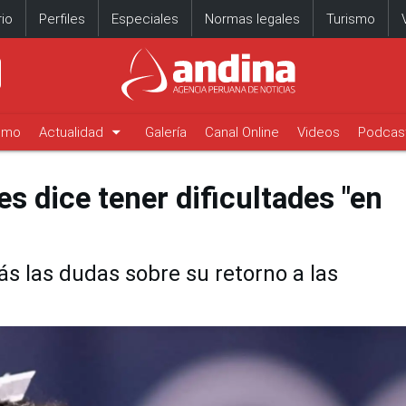
io
Perfiles
Especiales
Normas legales
Turismo
arrow_drop_down
timo
Actualidad
Galería
Canal Online
Videos
Podcas
s dice tener dificultades "en
s las dudas sobre su retorno a las