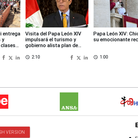
i entrega
Visita del Papa León XIV
Papa León XIV: Chi
 y
impulsará el turismo y
su emocionante re
 clases
gobierno alista plan de
seguridad
2:10
1:00
access_time
access_time
SH VERSION