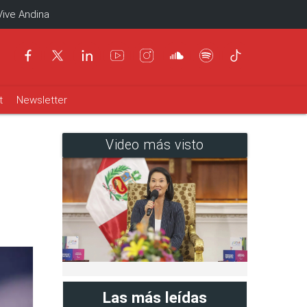
Vive Andina
t
Newsletter
Video más visto
Las más leídas