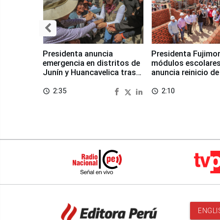
Presidenta anuncia
Presidenta Fujimor
emergencia en distritos de
módulos escolares
Junín y Huancavelica tras
anuncia reinicio de
sismo
en Chongos Bajo
2:35
2:10
access_time
access_time
ENGLI