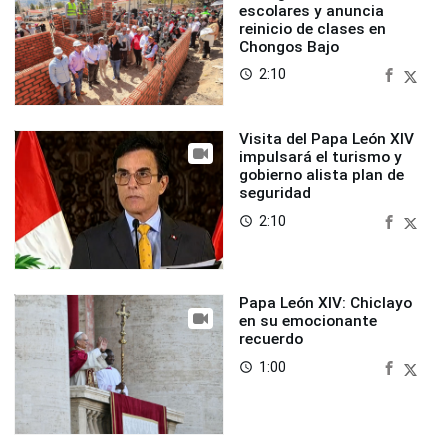
escolares y anuncia
reinicio de clases en
Chongos Bajo
2:10
access_time
Visita del Papa León XIV
impulsará el turismo y
gobierno alista plan de
seguridad
2:10
access_time
Papa León XIV: Chiclayo
en su emocionante
recuerdo
1:00
access_time