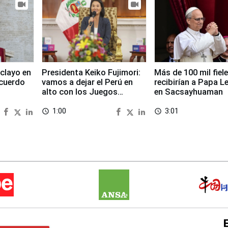
clayo en
Presidenta Keiko Fujimori:
Más de 100 mil fiel
cuerdo
vamos a dejar el Perú en
recibirían a Papa L
alto con los Juegos
en Sacsayhuaman
Panamericanos 2027
1:00
3:01
access_time
access_time