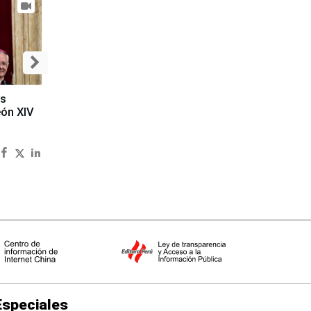
es
eón XIV
Especiales