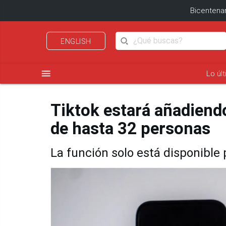
Bicentenar
ENGLISH
menu
Lo úl
Tiktok estará añadiend
de hasta 32 personas
La función solo está disponible