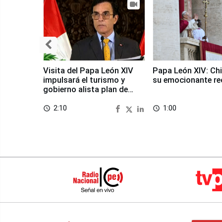
Visita del Papa León XIV
Papa León XIV: Chi
impulsará el turismo y
su emocionante re
gobierno alista plan de
seguridad
2:10
1:00
access_time
access_time