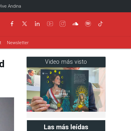
Vive Andina
t
Newsletter
d
Video más visto
Las más leídas