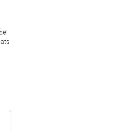
 de
hats