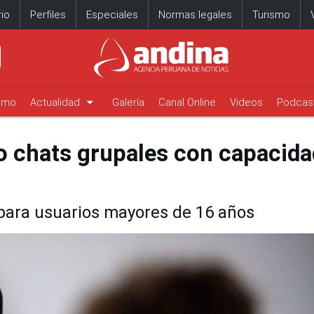
io
Perfiles
Especiales
Normas legales
Turismo
arrow_drop_down
timo
Actualidad
Galería
Canal Online
Videos
Podcas
o chats grupales con capacida
 para usuarios mayores de 16 años