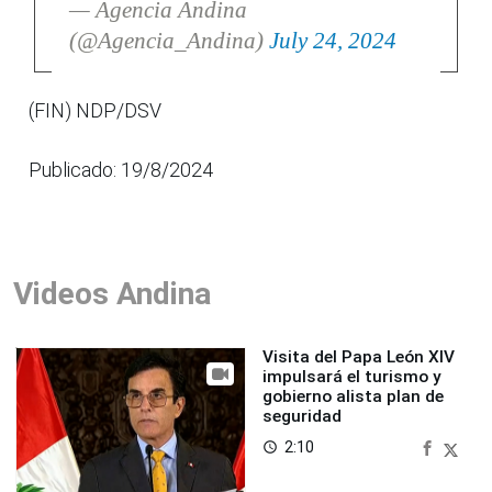
— Agencia Andina
(@Agencia_Andina)
July 24, 2024
(FIN) NDP/DSV
Publicado: 19/8/2024
Videos Andina
Visita del Papa León XIV
impulsará el turismo y
gobierno alista plan de
seguridad
2:10
access_time