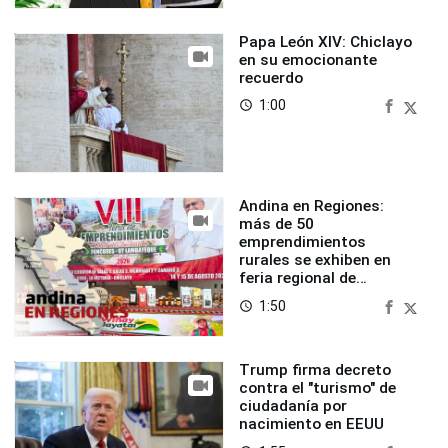
Papa León XIV: Chiclayo
en su emocionante
recuerdo
1:00
access_time
Andina en Regiones:
más de 50
emprendimientos
rurales se exhiben en
feria regional de
Foncodes
1:50
access_time
Trump firma decreto
contra el "turismo" de
ciudadanía por
nacimiento en EEUU