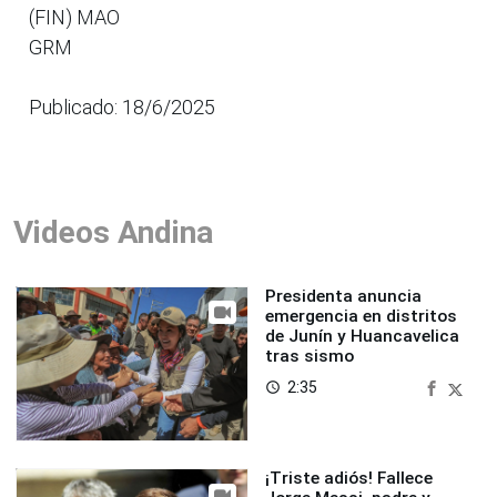
(FIN) MAO
GRM
Publicado: 18/6/2025
Videos Andina
Presidenta anuncia
emergencia en distritos
de Junín y Huancavelica
tras sismo
2:35
access_time
¡Triste adiós! Fallece