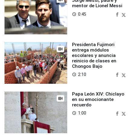
Jorge Messi, padre y
mentor de Lionel Messi
0:45
access_time
Presidenta Fujimori
entrega módulos
escolares y anuncia
reinicio de clases en
Chongos Bajo
2:10
access_time
Papa León XIV: Chiclayo
en su emocionante
recuerdo
1:00
access_time