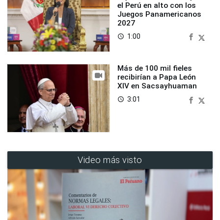
el Perú en alto con los
Juegos Panamericanos
2027
1:00
access_time
Más de 100 mil fieles
recibirían a Papa León
XIV en Sacsayhuaman
3:01
access_time
Video más visto