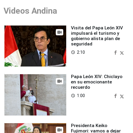
Videos Andina
Visita del Papa León XIV
impulsará el turismo y
gobierno alista plan de
seguridad
2:10
access_time
Papa León XIV: Chiclayo
en su emocionante
recuerdo
1:00
access_time
Presidenta Keiko
Fujimori: vamos a dejar