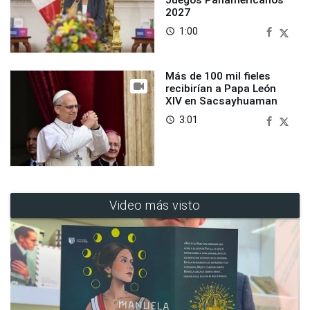
2027
1:00
access_time
Más de 100 mil fieles
recibirían a Papa León
XIV en Sacsayhuaman
3:01
access_time
Video más visto