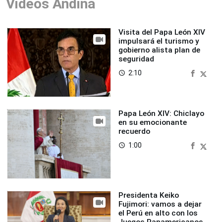
Videos Andina
Visita del Papa León XIV
impulsará el turismo y
gobierno alista plan de
seguridad
2:10
access_time
Papa León XIV: Chiclayo
en su emocionante
recuerdo
1:00
access_time
Presidenta Keiko
Fujimori: vamos a dejar
el Perú en alto con los
Juegos Panamericanos