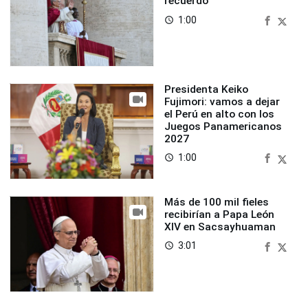
recuerdo
1:00
access_time
Presidenta Keiko
Fujimori: vamos a dejar
el Perú en alto con los
Juegos Panamericanos
2027
1:00
access_time
Más de 100 mil fieles
recibirían a Papa León
XIV en Sacsayhuaman
3:01
access_time