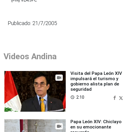
(FIN) VLA/JPC
Publicado: 21/7/2005
Videos Andina
Visita del Papa León XIV
impulsará el turismo y
gobierno alista plan de
seguridad
2:10
access_time
Papa León XIV: Chiclayo
en su emocionante