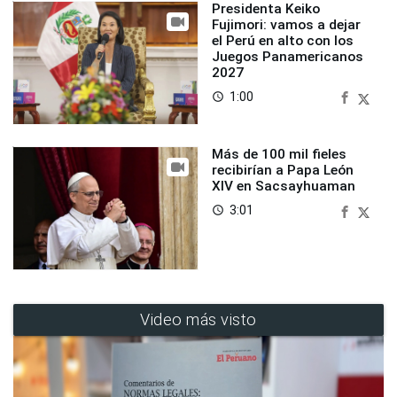
Presidenta Keiko
Fujimori: vamos a dejar
el Perú en alto con los
Juegos Panamericanos
2027
1:00
access_time
Más de 100 mil fieles
recibirían a Papa León
XIV en Sacsayhuaman
3:01
access_time
Video más visto