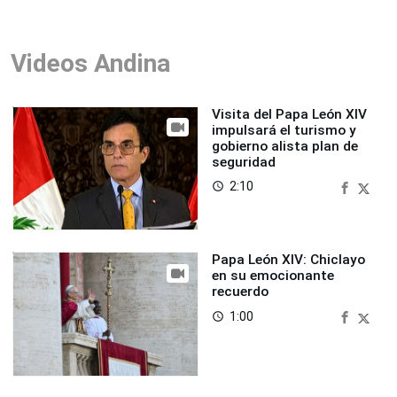
Videos Andina
Visita del Papa León XIV
impulsará el turismo y
gobierno alista plan de
seguridad
2:10
access_time
Papa León XIV: Chiclayo
en su emocionante
recuerdo
1:00
access_time