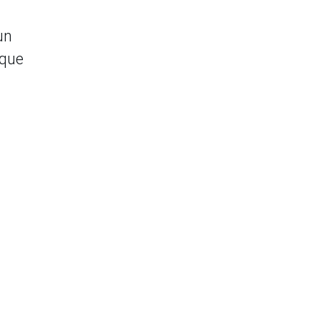
un
 que