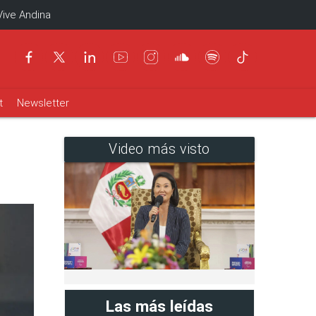
Vive Andina
t
Newsletter
Video más visto
Las más leídas