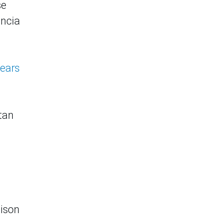
se
encia
Wears
tan
dison