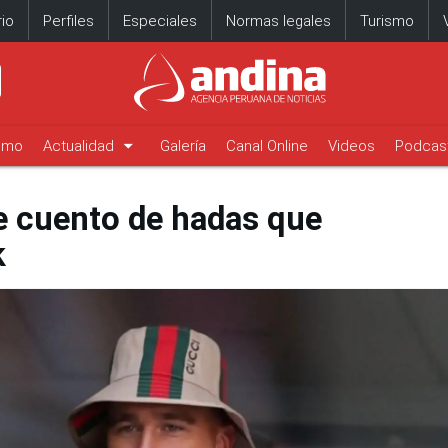
io
Perfiles
Especiales
Normas legales
Turismo
arrow_drop_down
timo
Actualidad
Galería
Canal Online
Videos
Podcas
de cuento de hadas que
k