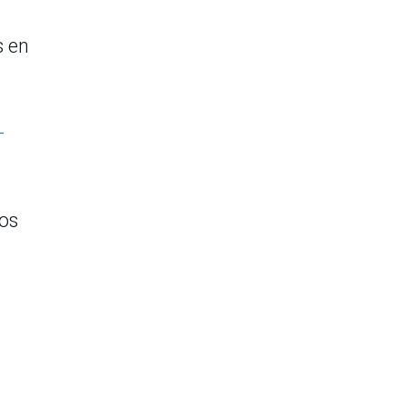
s en
-
os