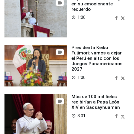
en su emocionante
recuerdo
1:00
access_time
Presidenta Keiko
Fujimori: vamos a dejar
el Perú en alto con los
Juegos Panamericanos
2027
1:00
access_time
Más de 100 mil fieles
recibirían a Papa León
XIV en Sacsayhuaman
3:01
access_time