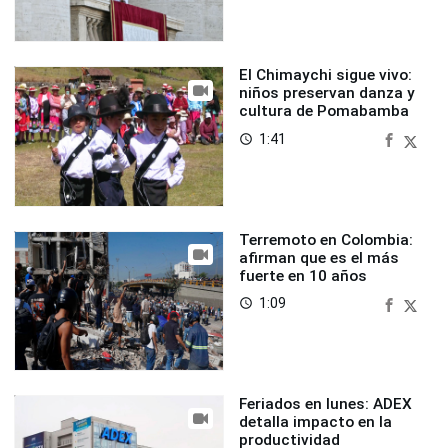
El Chimaychi sigue vivo:
niños preservan danza y
cultura de Pomabamba
1:41
access_time
Terremoto en Colombia:
afirman que es el más
fuerte en 10 años
1:09
access_time
Feriados en lunes: ADEX
detalla impacto en la
productividad