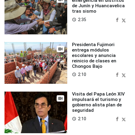
emergencia en distritos
de Junín y Huancavelica
tras sismo
2:35
access_time
Presidenta Fujimori
entrega módulos
escolares y anuncia
reinicio de clases en
Chongos Bajo
2:10
access_time
Visita del Papa León XIV
impulsará el turismo y
gobierno alista plan de
seguridad
2:10
access_time