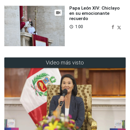
Papa León XIV: Chiclayo
en su emocionante
recuerdo
1:00
access_time
Video más visto