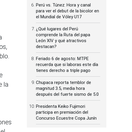
Perú vs. Túnez: Hora y canal
para ver el debut de la bicolor en
el Mundial de Vóley U17
¿Qué lugares del Perú
comprende la Ruta del papa
a
León XIV y qué atractivos
os,
destacan?
blo.
Feriado 6 de agosto: MTPE
recuerda que si laboras este día
tienes derecho a triple pago
de
Chupaca reporta temblor de
e la
magnitud 3.5, media hora
después del fuerte sismo de 5.0
Presidenta Keiko Fujimori
participa en premiación del
Concurso Ecuestre Copa Junín
iones
el