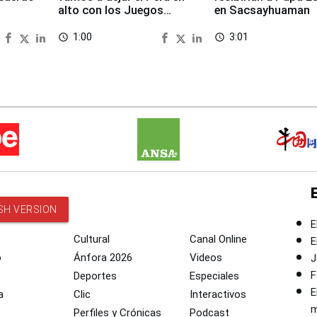
alto con los Juegos
en Sacsayhuaman
Panamericanos 2027
1:00
3:01
access_time
access_time
SH VERSION
E
Cultural
Canal Online
E
o
Ánfora 2026
Videos
J
F
Deportes
Especiales
E
a
Clic
Interactivos
m
Perfiles y Crónicas
Podcast