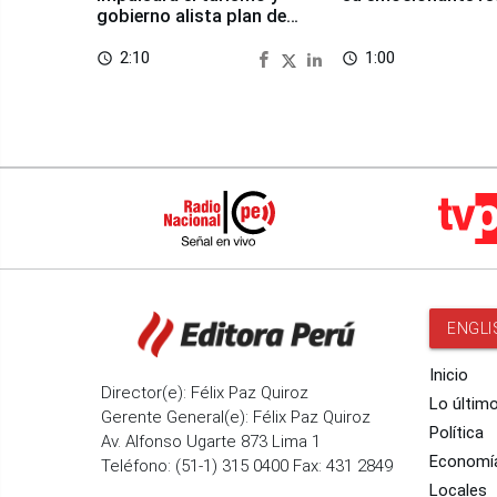
gobierno alista plan de
seguridad
2:10
1:00
access_time
access_time
ENGLI
Inicio
Director(e): Félix Paz Quiroz
Lo últim
Gerente General(e): Félix Paz Quiroz
Política
Av. Alfonso Ugarte 873 Lima 1
Economí
Teléfono: (51-1) 315 0400 Fax: 431 2849
Locales