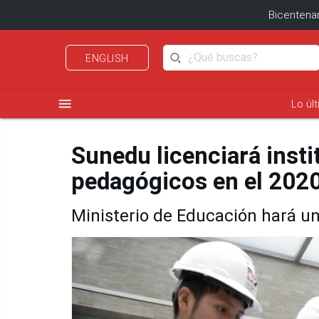
Bicentenar
ENGLISH
menu
Lo úl
Sunedu licenciará insti
pedagógicos en el 202
Ministerio de Educación hará un