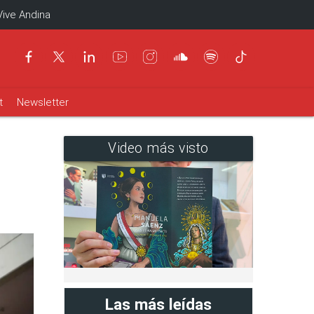
Vive Andina
t
Newsletter
Video más visto
Las más leídas