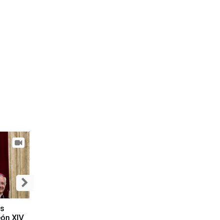
es
eón XIV