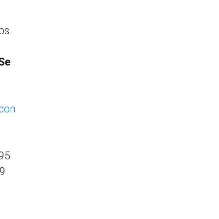
los
 Se
 con
395
59