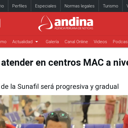
io
Perfiles
Especiales
Normas legales
Turismo
arrow_drop_down
timo
Actualidad
Galería
Canal Online
Videos
Podcas
 atender en centros MAC a niv
e la Sunafil será progresiva y gradual