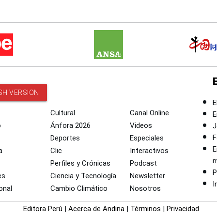
SH VERSION
E
Cultural
Canal Online
E
o
Ánfora 2026
Videos
J
F
Deportes
Especiales
E
a
Clic
Interactivos
m
Perfiles y Crónicas
Podcast
P
es
Ciencia y Tecnología
Newsletter
I
onal
Cambio Climático
Nosotros
Editora Perú
|
Acerca de Andina
|
Términos
|
Privacidad