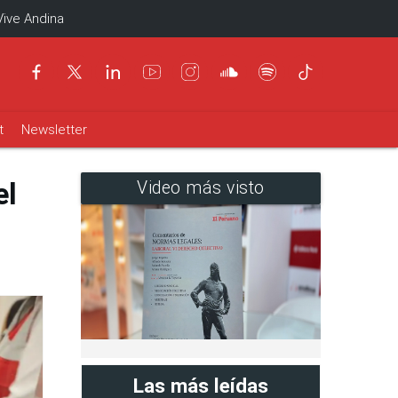
Vive Andina
t
Newsletter
el
Video más visto
Las más leídas