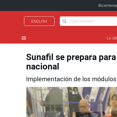
Bicentenar
ENGLISH
menu
Lo úl
Sunafil se prepara para
nacional
Implementación de los módulos d