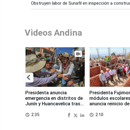
Obstruyen labor de Sunafil en inspección a constr
Videos Andina
Presidenta anuncia
Presidenta Fujimor
emergencia en distritos de
módulos escolares
Junín y Huancavelica tras
anuncia reinicio de
sismo
en Chongos Bajo
2:35
2:10
access_time
access_time