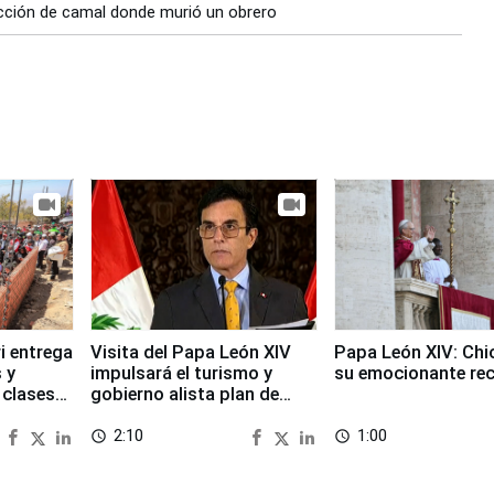
ucción de camal donde murió un obrero
i entrega
Visita del Papa León XIV
Papa León XIV: Chi
 y
impulsará el turismo y
su emocionante re
 clases
gobierno alista plan de
seguridad
2:10
1:00
access_time
access_time