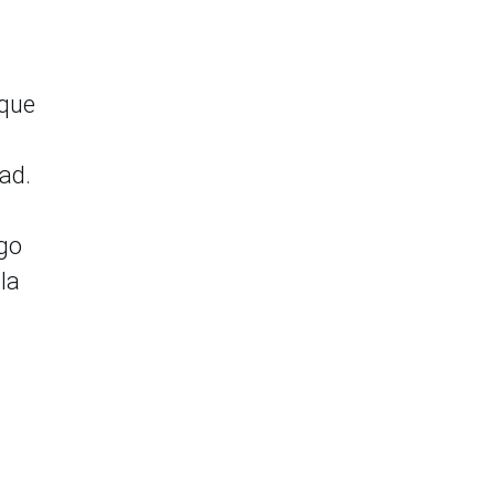
 que
dad.
rgo
la
l