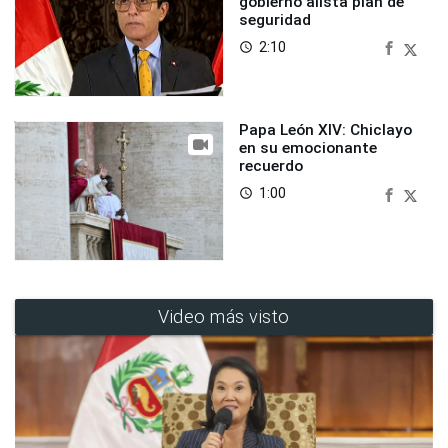
gobierno alista plan de
seguridad
2:10
access_time
Papa León XIV: Chiclayo
en su emocionante
recuerdo
1:00
access_time
Video más visto