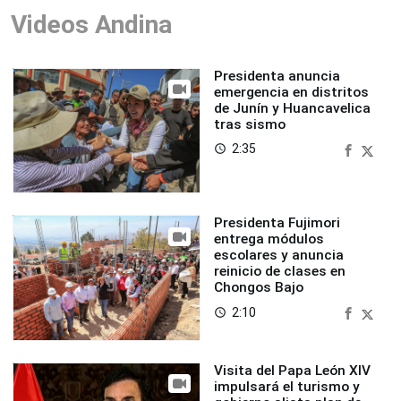
Videos Andina
Presidenta anuncia
emergencia en distritos
de Junín y Huancavelica
tras sismo
2:35
access_time
Presidenta Fujimori
entrega módulos
escolares y anuncia
reinicio de clases en
Chongos Bajo
2:10
access_time
Visita del Papa León XIV
impulsará el turismo y