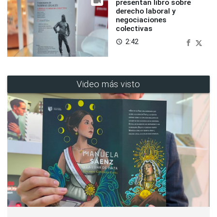
presentan libro sobre
derecho laboral y
negociaciones
colectivas
2:42
access_time
Video más visto