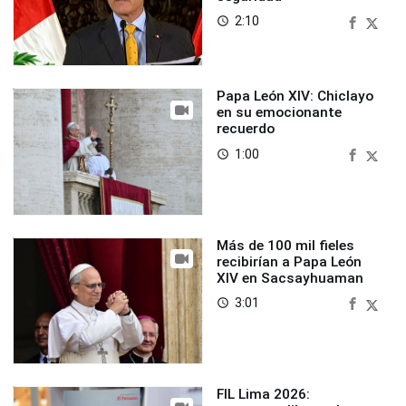
2:10
access_time
Papa León XIV: Chiclayo
en su emocionante
recuerdo
1:00
access_time
Más de 100 mil fieles
recibirían a Papa León
XIV en Sacsayhuaman
3:01
access_time
FIL Lima 2026: